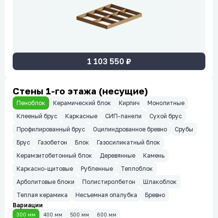
1 103 550
₽
Стены 1-го этажа (несущие)
Пеноблок
Керамический блок
Кирпич
Монолитные
Клееный брус
Каркасные
СИП-панели
Сухой брус
Профилированный брус
Оцилиндрованное бревно
Срубы
Брус
Газобетон
Блок
Газосиликатный блок
Керамзитобетонный блок
Деревянные
Камень
Каркасно-щитовые
Рубленные
Теплоблок
Арболитовые блоки
Полистиролбетон
Шлакоблок
Теплая керамика
Несъемная опалубка
Бревно
Вариации
300 мм
400 мм
500 мм
600 мм