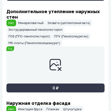
Дополнительное утепление наружных
стен
Нет
Минераловатный
Эковата (целлюлозная вата)
Экструдированный пенополистирол
ПСБ (ППС-пенополистирол)
ППУ (Пенополиуретан)
PIR-плиты (Пенополиизоцианурат)
0
д.
0
₽
Наружная отделка фасада
Нет
Имитация бруса
Планкен
Штукатурка