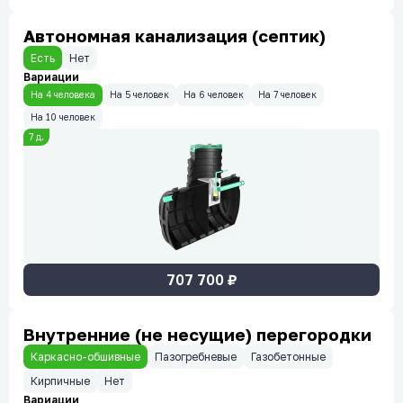
Автономная канализация (септик)
Есть
Нет
Вариации
На 4 человека
На 5 человек
На 6 человек
На 7 человек
На 10 человек
7
д.
707 700
₽
Внутренние (не несущие) перегородки
Каркасно-обшивные
Пазогребневые
Газобетонные
Кирпичные
Нет
Вариации