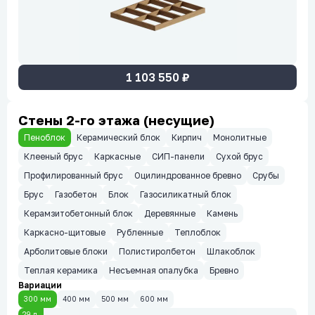
1 103 550
₽
Стены 2-го этажа (несущие)
Пеноблок
Керамический блок
Кирпич
Монолитные
Клееный брус
Каркасные
СИП-панели
Сухой брус
Профилированный брус
Оцилиндрованное бревно
Срубы
Брус
Газобетон
Блок
Газосиликатный блок
Керамзитобетонный блок
Деревянные
Камень
Каркасно-щитовые
Рубленные
Теплоблок
Арболитовые блоки
Полистиролбетон
Шлакоблок
Теплая керамика
Несъемная опалубка
Бревно
Вариации
300 мм
400 мм
500 мм
600 мм
29
д.