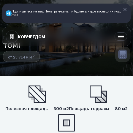
Подпишитесь на наш Телеграм-канал и будьте в курсе последних ново
стей
КОВЧЕГДОМ
Главная
Готовые проекты
TOMI
TOMI
2
от
25 714
₽ м
Полезная площадь — 300 м2
Площадь террасы — 80 м2