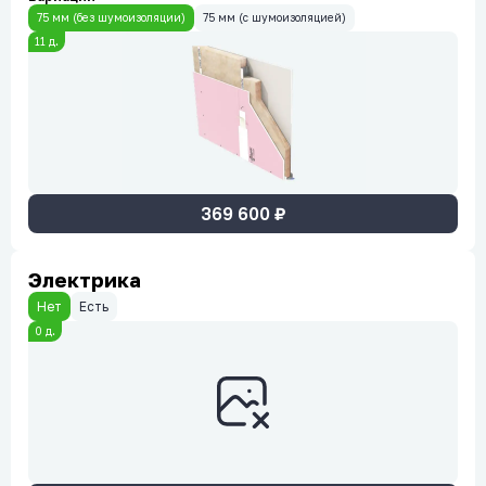
75 мм (без шумоизоляции)
75 мм (c шумоизоляцией)
11
д.
369 600
₽
Электрика
Нет
Есть
0
д.